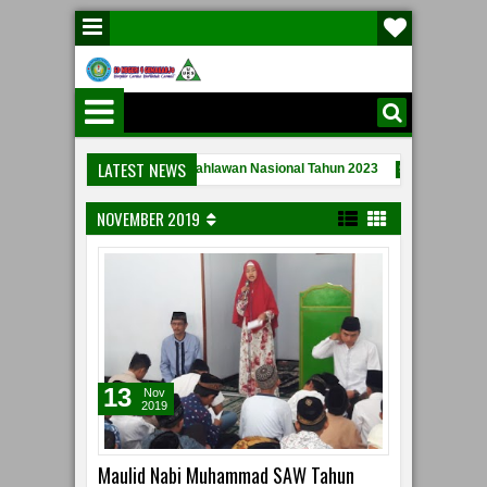
LATEST NEWS
Upacara Peringatan hari Pahlawan Nasional Tahun 2023
Pembina
7 PM
5:39 PM
Contoh Berita Acara Kesepakatan Penggunaan Dana BOS 2020
30 AM
NOVEMBER 2019
13
Nov
2019
Maulid Nabi Muhammad SAW Tahun