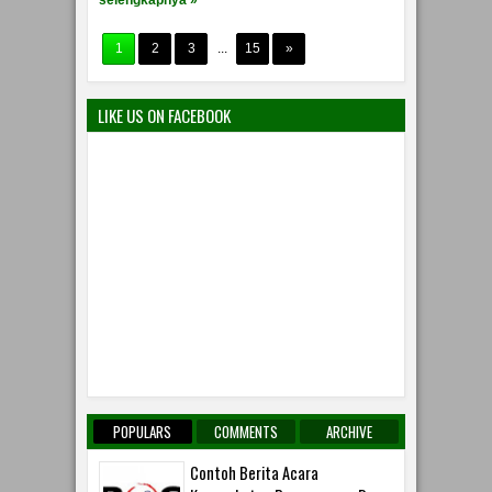
selengkapnya »
1
2
3
...
15
»
LIKE US ON FACEBOOK
POPULARS
COMMENTS
ARCHIVE
Contoh Berita Acara