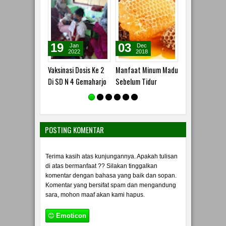
19
03
18
Jan
Dec
Nov
2022
2018
2018
Vaksinasi Dosis Ke 2
Manfaat Minum Madu
Jenis-Jenis Bat
Di SD N 4 Gemaharjo
Sebelum Tidur
POSTING KOMENTAR
Terima kasih atas kunjungannya. Apakah tulisan
di atas bermanfaat ?? Silakan tinggalkan
komentar dengan bahasa yang baik dan sopan.
Komentar yang bersifat spam dan mengandung
sara, mohon maaf akan kami hapus.
Emoticon