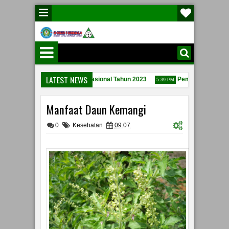
LATEST NEWS
a Peringatan hari Pahlawan Nasional Tahun 2023
Pembinaan Dari Po
5:39 PM
h Berita Acara Kesepakatan Penggunaan Dana BOS 2020
Manfaat Daun Kemangi
0
Kesehatan
09.07