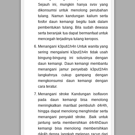
Sejauh ini, mungkin hanya svsv yang
dikonsumsi untuk menolong perubahan
tulang. Namun kandungan kalium serta
fosfor daun kemangi begitu baik dalam
pembentukan tulang. Bila sudah dewasa
serta beranjak tua dapat bermanfaat untuk
mencegah terjadinya tulang keropos.
Menangani k3puti1h4n Untuk wanita yang
sering mengalami k3put1h4n tidak usah
bingung-bingung ini solusinya dengan
daun kemangi. Daun kemangi membantu
menangani jamur penyebab k3put1h4n
langkahnya cukup gampang dengan
mengkonsumsi daun kemangi dengan
cara teratur.
Menangani stroke Kandungan isoflavon
pada daun kemangi bisa menolong
meningkatkan manfaat pembuluh d4r4h,
hingga dapat menolong menghindar serta
menangani penyakit stroke. .Baik untuk
jantung serta membersihkan d4r4hDaun
kemangi bisa menolong membersihkan
d4r4h denga langkah melepas racun dari