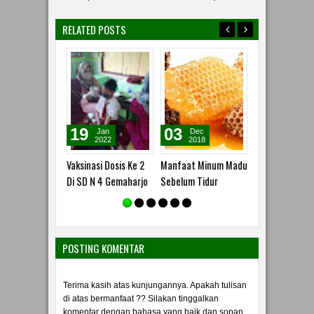
RELATED POSTS
19
03
18
Jan
Dec
Nov
2022
2018
2018
Vaksinasi Dosis Ke 2
Manfaat Minum Madu
Jenis-Jenis Bat
Di SD N 4 Gemaharjo
Sebelum Tidur
POSTING KOMENTAR
Terima kasih atas kunjungannya. Apakah tulisan
di atas bermanfaat ?? Silakan tinggalkan
komentar dengan bahasa yang baik dan sopan.