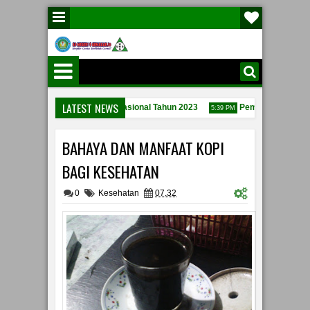
LATEST NEWS
 Peringatan hari Pahlawan Nasional Tahun 2023
Pembinaan Dari Po
5:39 PM
h Berita Acara Kesepakatan Penggunaan Dana BOS 2020
BAHAYA DAN MANFAAT KOPI
BAGI KESEHATAN
0
Kesehatan
07.32