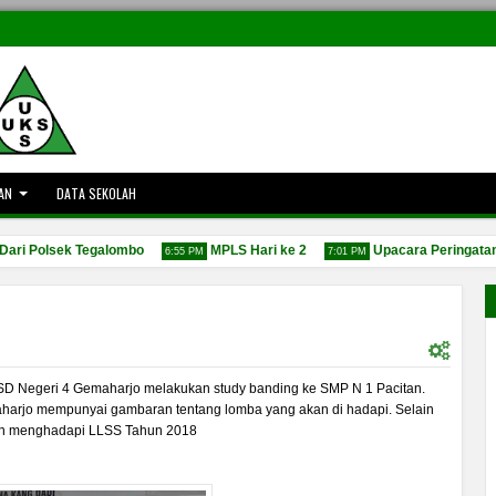
AN
DATA SEKOLAH
Polsek Tegalombo
MPLS Hari ke 2
Upacara Peringatan Hari
6:55 PM
7:01 PM
D Negeri 4 Gemaharjo melakukan study banding ke SMP N 1 Pacitan.
aharjo mempunyai gambaran tentang lomba yang akan di hadapi. Selain
iapan menghadapi LLSS Tahun 2018