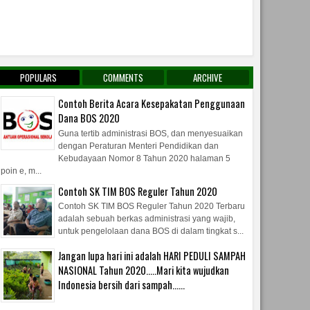
POPULARS
COMMENTS
ARCHIVE
Contoh Berita Acara Kesepakatan Penggunaan
Dana BOS 2020
Guna tertib administrasi BOS, dan menyesuaikan
dengan Peraturan Menteri Pendidikan dan
Kebudayaan Nomor 8 Tahun 2020 halaman 5
poin e, m...
Contoh SK TIM BOS Reguler Tahun 2020
Contoh SK TIM BOS Reguler Tahun 2020 Terbaru
adalah sebuah berkas administrasi yang wajib,
untuk pengelolaan dana BOS di dalam tingkat s...
Jangan lupa hari ini adalah HARI PEDULI SAMPAH
NASIONAL Tahun 2020.....Mari kita wujudkan
Indonesia bersih dari sampah......