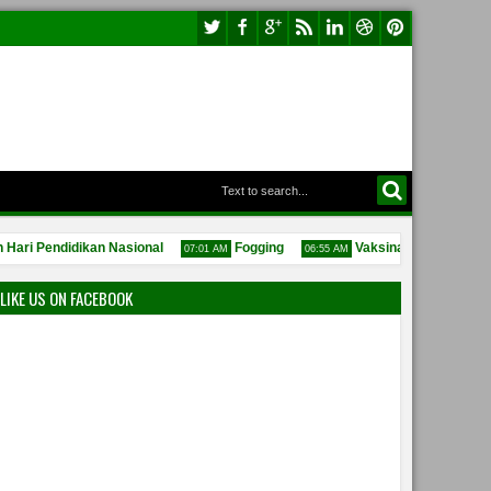
 Pendidikan Nasional
Fogging
Vaksinasi Dosis Ke 2 Di S
07:01 AM
06:55 AM
LIKE US ON FACEBOOK