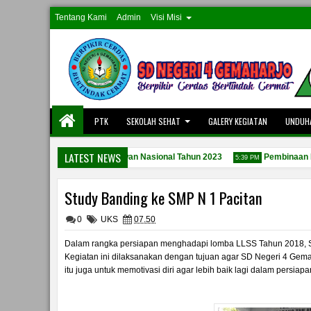
Tentang Kami
Admin
Visi Misi
PTK
SEKOLAH SEHAT
GALERY KEGIATAN
UNDUH
LATEST NEWS
ara Peringatan hari Pahlawan Nasional Tahun 2023
Pembinaan Dari 
5:39 PM
Study Banding ke SMP N 1 Pacitan
0
UKS
07.50
Dalam rangka persiapan menghadapi lomba LLSS Tahun 2018, S
Kegiatan ini dilaksanakan dengan tujuan agar SD Negeri 4 Gem
itu juga untuk memotivasi diri agar lebih baik lagi dalam pers